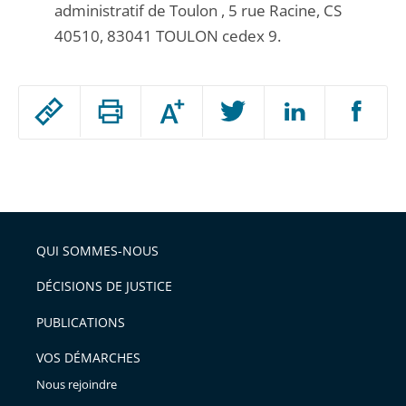
administratif de Toulon , 5 rue Racine, CS
40510, 83041 TOULON cedex 9.
Passer
Augmenter
le
ou
réduire
partage
Passer
la
taille
de
le
de
la
l'article
partage
police
pour
de
arriver
QUI SOMMES-NOUS
l'article
après
pour
DÉCISIONS DE JUSTICE
arriver
PUBLICATIONS
avant
VOS DÉMARCHES
Nous rejoindre