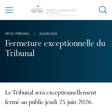
Ouvrir
Menu
la
modal
de
VIE DU TRIBUNAL
24 JUIN 2026
reche
Fermeture exceptionnelle du
Tribunal
Le Tribunal sera exceptionnellement
fermé au public jeudi 25 juin 2026.