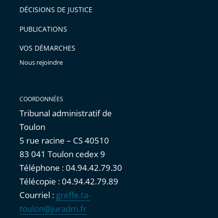
après
pour
DÉCISIONS DE JUSTICE
arriver
PUBLICATIONS
avant
VOS DÉMARCHES
Nous rejoindre
COORDONNÉES
Tribunal administratif de
Toulon
5 rue racine – CS 40510
83 041 Toulon cedex 9
Téléphone : 04.94.42.79.30
Télécopie : 04.94.42.79.89
Courriel :
greffe.ta-
toulon@juradm.fr