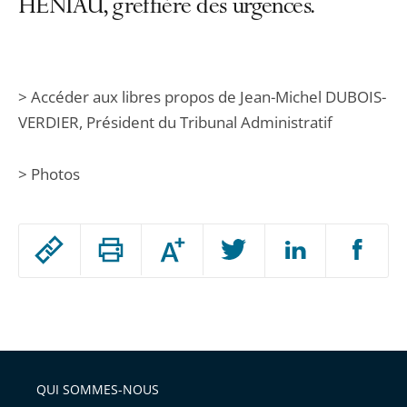
HENIAU, greffière des urgences.
> Accéder aux libres propos de Jean-Michel DUBOIS-
VERDIER, Président du Tribunal Administratif
> Photos
Passer
Augmenter
le
ou
réduire
partage
Passer
la
taille
de
le
de
la
l'article
partage
police
pour
de
arriver
QUI SOMMES-NOUS
l'article