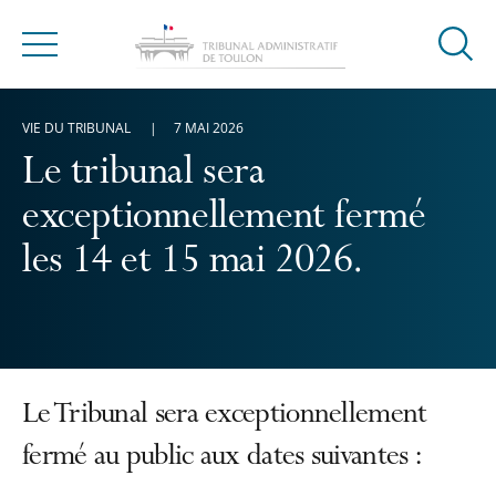
Ouvrir
Menu
la
modal
VIE DU TRIBUNAL
7 MAI 2026
de
reche
Le tribunal sera
exceptionnellement fermé
les 14 et 15 mai 2026.
Le Tribunal sera exceptionnellement
fermé au public aux dates suivantes :