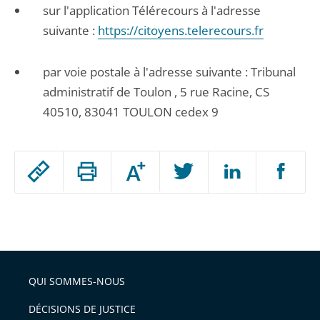
sur l'application Télérecours à l'adresse
suivante :
https://citoyens.telerecours.fr
par voie postale à l'adresse suivante : Tribunal
administratif de Toulon , 5 rue Racine, CS
40510, 83041 TOULON cedex 9
Passer
Augmenter
le
ou
réduire
partage
Passer
la
taille
de
le
de
la
l'article
partage
police
pour
de
arriver
QUI SOMMES-NOUS
l'article
après
pour
DÉCISIONS DE JUSTICE