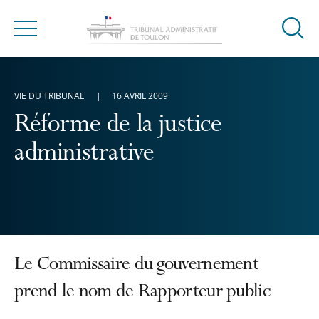
Ouvrir
Menu
la
modal
de
VIE DU TRIBUNAL
16 AVRIL 2009
reche
Réforme de la justice
administrative
Le Commissaire du gouvernement
prend le nom de Rapporteur public