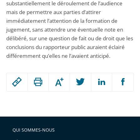
substantiellement le déroulement de l’audience
mais de permettre aux parties d’attirer
immédiatement l’attention de la formation de
jugement, sans attendre une éventuelle note en
délibéré, sur une question de fait ou de droit que les
conclusions du rapporteur public auraient éclairé
différemment qu’elles ne l’avaient anticipé.
Passer
Augmenter
le
ou
réduire
partage
Passer
la
taille
de
le
de
la
l'article
partage
police
pour
de
arriver
QUI SOMMES-NOUS
l'article
après
pour