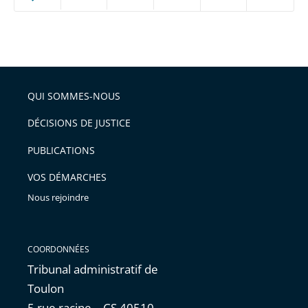
ou
réduire
partage
Passer
la
taille
de
le
de
la
l'article
partage
police
pour
de
arriver
QUI SOMMES-NOUS
l'article
après
pour
DÉCISIONS DE JUSTICE
arriver
PUBLICATIONS
avant
VOS DÉMARCHES
Nous rejoindre
COORDONNÉES
Tribunal administratif de
Toulon
5 rue racine – CS 40510